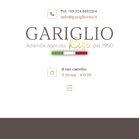
Home
Tel: +39 324 6632254
Azienda
info@garigliorisi.it
GARIGLIO RISI AZIENDA
Coltivazione
AGRICOLA
Riso Carnaroli
Gallery
SHOP
Il tuo carrello:
Contatti ▿
0 items
-
€0.00