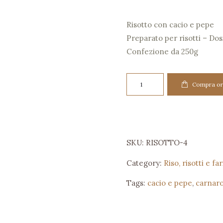
Risotto con cacio e pepe
Preparato per risotti – Do
Confezione da 250g
Risotto
Compra or
con
cacio
e
pepe
SKU:
RISOTTO-4
quantity
Category:
Riso, risotti e fa
Tags:
cacio e pepe
,
carnaro