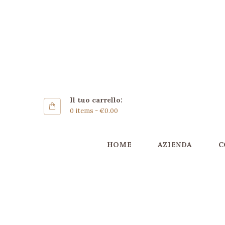
Home
Azienda
GARIGLIO RISI
Coltivazione
AZIENDA AGRICOLA
Riso Carnaroli
Gallery
Il tuo carrello:
SHOP
0 items
-
€0.00
Contatti ▿
HOME
AZIENDA
C