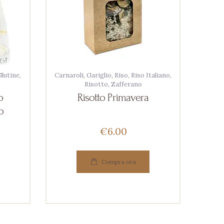
lutine
,
Carnaroli
,
Gariglio
,
Riso
,
Riso Italiano
,
Risotto
,
Zafferano
o
Risotto Primavera
o
€
6
00
Compra ora