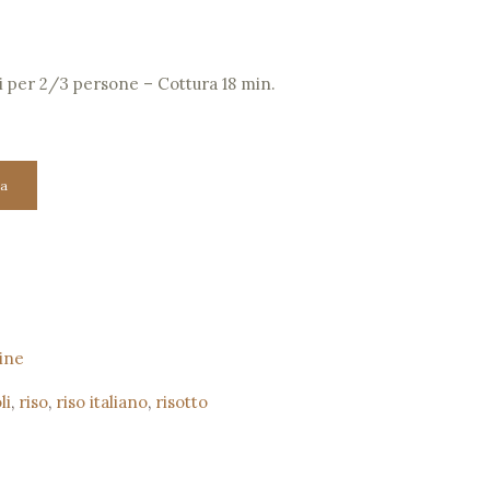
si per 2/3 persone – Cottura 18 min.
a
rine
li
,
riso
,
riso italiano
,
risotto