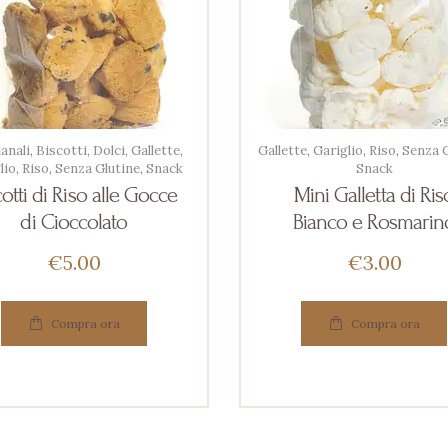
ianali
,
Biscotti
,
Dolci
,
Gallette
,
Gallette
,
Gariglio
,
Riso
,
Senza G
lio
,
Riso
,
Senza Glutine
,
Snack
Snack
cotti di Riso alle Gocce
Mini Galletta di Ris
di Cioccolato
Bianco e Rosmarin
€
5
00
€
3
00
Compra ora
Compra ora