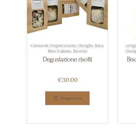
Carnaroli
,
Degustazione
,
Gariglio
,
Riso
,
Artig
Riso Italiano
,
Risotto
Garig
Degustazione risotti
Bis
€
30
00
Compra ora