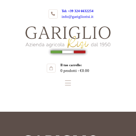
Home
Tel: +39 324 6632254
Azienda
info@garigliorisi.it
Gariglio Risi Azienda Agricola
Coltivazione
Riso Carnaroli
Gallery
SHOP
Il tuo carrello:
0 prodotti
-
€0.00
Contatti ▿