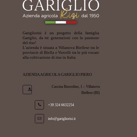
Garigliorisi è un progetto della famiglia
Gariglio, da tre generazioni con la passione
del riso!
L’azienda è situata a Villanova Biellese tra le
provincie di Biella e Vercelli tra le più vocate
alla coltivazione di riso in Italia.
AZIENDA AGRICOLA GARIGLIO PIERO
Cascina Bussolino, 1 – Villanova
Biellese (BI)
+39 324 6632254
info@garigliorisi.it