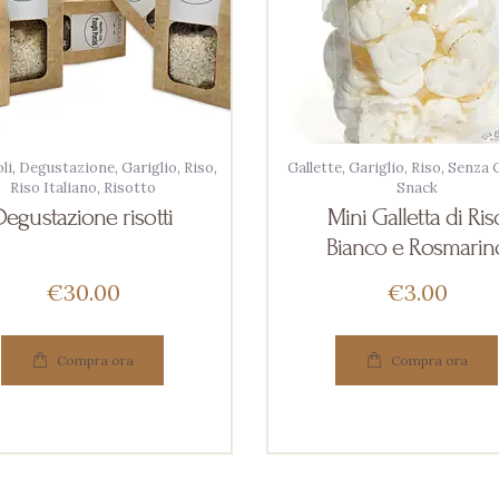
li
,
Degustazione
,
Gariglio
,
Riso
,
Gallette
,
Gariglio
,
Riso
,
Senza G
Riso Italiano
,
Risotto
Snack
Degustazione risotti
Mini Galletta di Ris
Bianco e Rosmarin
€
30
00
€
3
00
Compra ora
Compra ora