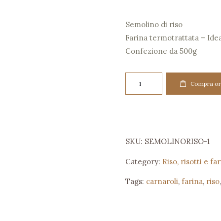
Semolino di riso
Farina termotrattata – Ide
Confezione da 500g
Semolino
Compra or
di
riso
-
500g
SKU:
SEMOLINORISO-1
quantity
Category:
Riso, risotti e fa
Tags:
carnaroli
,
farina
,
riso