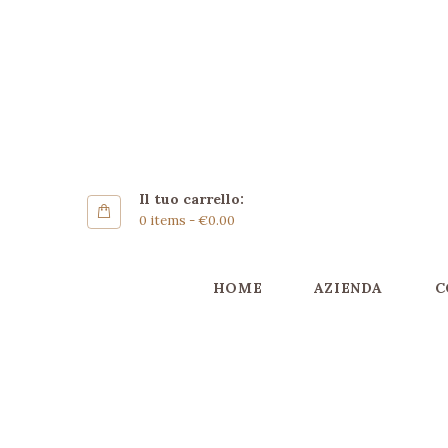
Home
Azienda
GARIGLIO RISI
Coltivazione
AZIENDA AGRICOLA
Riso Carnaroli
Gallery
Il tuo carrello:
SHOP
0 items
-
€0.00
Contatti ▿
HOME
AZIENDA
C