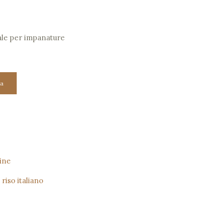
ale per impanature
a
rine
,
riso italiano