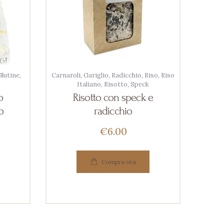
lutine
,
Carnaroli
,
Gariglio
,
Radicchio
,
Riso
,
Riso
Italiano
,
Risotto
,
Speck
o
Risotto con speck e
o
radicchio
€
6
00
Compra ora