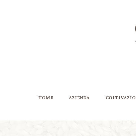
Home
Azienda
GARIGLIO RISI
Coltivazione
AZIENDA AGRICOLA
Riso Carnaroli
Gallery
SHOP
Contatti ▿
HOME
AZIENDA
COLTIVAZIO