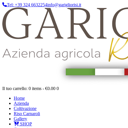
Tel: +39 324 6632254
info@garigliorisi.it
Il tuo carrello:
0 items
-
€0.00
0
Home
Azienda
Coltivazione
Riso Carnaroli
Gallery
SHOP