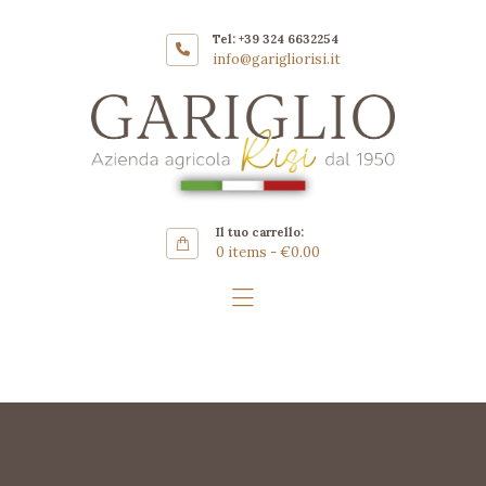
Home
Tel: +39 324 6632254
Azienda
info@garigliorisi.it
GARIGLIO RISI AZIENDA
Coltivazione
AGRICOLA
Riso Carnaroli
Gallery
SHOP
Il tuo carrello:
0 items
-
€0.00
Contatti ▿