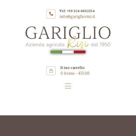
Home
Tel: +39 324 6632254
Azienda
info@garigliorisi.it
GARIGLIO RISI AZIENDA
Coltivazione
AGRICOLA
Riso Carnaroli
Gallery
SHOP
Il tuo carrello:
Contatti ▿
0 items
-
€0.00